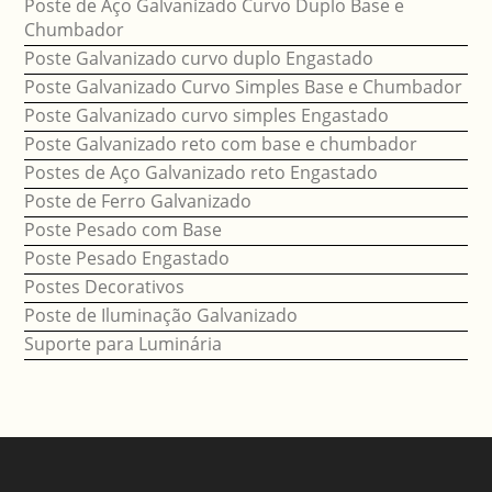
Poste de Aço Galvanizado Curvo Duplo Base e
Chumbador
Poste Galvanizado curvo duplo Engastado
Poste Galvanizado Curvo Simples Base e Chumbador
Poste Galvanizado curvo simples Engastado
Poste Galvanizado reto com base e chumbador
Postes de Aço Galvanizado reto Engastado
Poste de Ferro Galvanizado
Poste Pesado com Base
Poste Pesado Engastado
Postes Decorativos
Poste de Iluminação Galvanizado
Suporte para Luminária