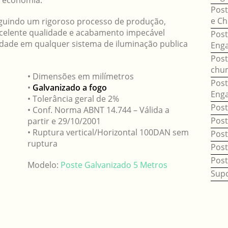
 economia.
Post
e C
eguindo um rigoroso processo de produção,
elente qualidade e acabamento impecável
Post
idade em qualquer sistema de iluminação publica
Eng
Post
chu
• Dimensões em milímetros
Post
•
Galvanizado a fogo
Eng
• Tolerância geral de 2%
Post
• Conf. Norma ABNT 14.744 – Válida a
Pos
partir e 29/10/2001
• Ruptura vertical/Horizontal 100DAN sem
Post
ruptura
Post
Post
Modelo:
Poste Galvanizado 5 Metros
Supo