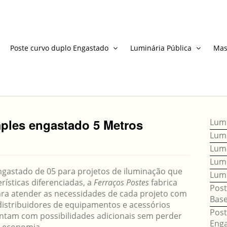
Poste curvo duplo Engastado
Luminária Pública
Mas
mples engastado 5 Metros
Lumi
Lumi
Lumi
Lumi
gastado de 05 para projetos de iluminação que
Lumi
ísticas diferenciadas, a
Ferraços Postes
fabrica
Post
ra atender as necessidades de cada projeto com
Bas
istribuidores de equipamentos e acessórios
Post
ontam com possibilidades adicionais sem perder
Eng