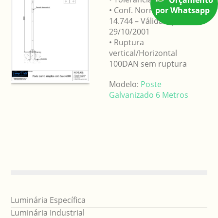
• Conf. Norma ABNT
por Whatsapp
14.744 – Válida a partir e
29/10/2001
• Ruptura
vertical/Horizontal
100DAN sem ruptura
Modelo:
Poste
Galvanizado 6 Metros
Luminária Específica
Luminária Industrial