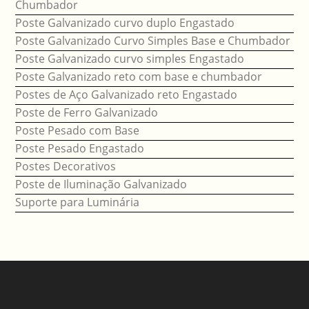
Chumbador
Poste Galvanizado curvo duplo Engastado
Poste Galvanizado Curvo Simples Base e Chumbador
Poste Galvanizado curvo simples Engastado
Poste Galvanizado reto com base e chumbador
Postes de Aço Galvanizado reto Engastado
Poste de Ferro Galvanizado
Poste Pesado com Base
Poste Pesado Engastado
Postes Decorativos
Poste de Iluminação Galvanizado
Suporte para Luminária